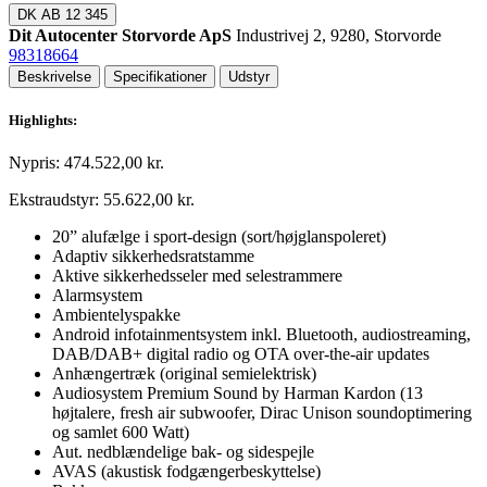
DK
AB 12 345
Dit Autocenter Storvorde ApS
Industrivej 2, 9280, Storvorde
98318664
Beskrivelse
Specifikationer
Udstyr
Highlights:
Nypris: 474.522,00 kr.
Ekstraudstyr: 55.622,00 kr.
20” alufælge i sport-design (sort/højglanspoleret)
Adaptiv sikkerhedsratstamme
Aktive sikkerhedsseler med selestrammere
Alarmsystem
Ambientelyspakke
Android infotainmentsystem inkl. Bluetooth, audiostreaming,
DAB/DAB+ digital radio og OTA over-the-air updates
Anhængertræk (original semielektrisk)
Audiosystem Premium Sound by Harman Kardon (13
højtalere, fresh air subwoofer, Dirac Unison soundoptimering
og samlet 600 Watt)
Aut. nedblændelige bak- og sidespejle
AVAS (akustisk fodgængerbeskyttelse)