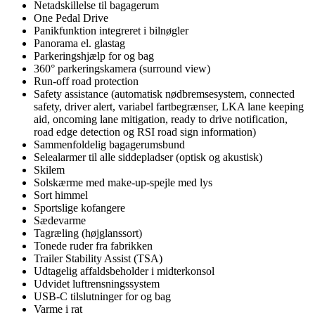
Netadskillelse til bagagerum
One Pedal Drive
Panikfunktion integreret i bilnøgler
Panorama el. glastag
Parkeringshjælp for og bag
360° parkeringskamera (surround view)
Run-off road protection
Safety assistance (automatisk nødbremsesystem, connected
safety, driver alert, variabel fartbegrænser, LKA lane keeping
aid, oncoming lane mitigation, ready to drive notification,
road edge detection og RSI road sign information)
Sammenfoldelig bagagerumsbund
Selealarmer til alle siddepladser (optisk og akustisk)
Skilem
Solskærme med make-up-spejle med lys
Sort himmel
Sportslige kofangere
Sædevarme
Tagræling (højglanssort)
Tonede ruder fra fabrikken
Trailer Stability Assist (TSA)
Udtagelig affaldsbeholder i midterkonsol
Udvidet luftrensningssystem
USB-C tilslutninger for og bag
Varme i rat