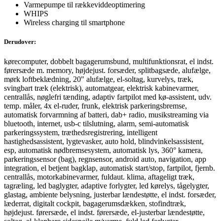
Varmepumpe til rækkeviddeoptimering
WHIPS
Wireless charging til smartphone
Derudover:
kørecomputer, dobbelt bagagerumsbund, multifunktionsrat, el indst.
førersæde m. memory, højdejust. forsæder, splitbagsæde, alufælge,
mørk loftbeklædning, 20" alufælge, el-soltag, kurvelys, træk,
svingbart træk (elektrisk), automatgear, elektrisk kabinevarmer,
centrallås, nøglefri tænding, adaptiv fartpilot med kø-assistent, udv.
temp. måler, 4x el-ruder, frunk, elektrisk parkeringsbremse,
automatisk forvarmning af batteri, dab+ radio, musikstreaming via
bluetooth, internet, usb-c tilslutning, alarm, semi-automatisk
parkeringssystem, træthedsregistrering, intelligent
hastighedsassistent, lygtevasker, auto hold, blindvinkelsassistent,
esp, automatisk nødbremsesystem, automatisk lys, 360° kamera,
parkeringssensor (bag), regnsensor, android auto, navigation, app
integration, el betjent bagklap, automatisk start/stop, fartpilot, fjernb.
centrallås, motorkabinevarmer, fuldaut. klima, aftageligt træk,
tagræling, led baglygter, adaptive forlygter, led kørelys, tågelygter,
glastag, ambiente belysning, justerbar lændestøtte, el indst. forsæder,
læderrat, digitalt cockpit, bagagerumsdækken, stofindtræk,
højdejust. førersæde, el indst. førersæde, el-justerbar lændestøtte,