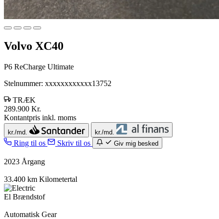
Volvo XC40
P6 ReCharge Ultimate
Stelnummer: xxxxxxxxxxxx13752
TRÆK
289.900 Kr.
Kontantpris inkl. moms
kr./md.
kr./md.
Ring til os
Skriv til os
Giv mig besked
2023
Årgang
33.400 km
Kilometertal
El
Brændstof
Automatisk
Gear