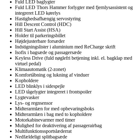
Fuld LED baglygter
Fuld LED Thors Hammer forlygter med fjernlysassistent og
integreret LED kørelys
Hastighedsafhængig servostyring
Hill Descent Control (HDC)
Hill Start Assist (HSA)
Holder til parkeringsbillet
Højdejusterbare forsæder
Indstigningslister i aluminium med ReCharge skrift
Isofix i bagsæde og passagersæde
Keyless Drive (fuld nøglefri betjening inkl. el. bagklap med
virtuel pedal)
Klimaautomatik (2-zonet)
Komfortåbning og lukning af vinduer
Kopholdere
LED blinklys i sidespejle
LED tågelygter integreret i frontspoiler
Lygtevasker
Lys- og regnsensor
Midterarmlæn for med opbevaringsboks
Midterarmlæn i bag med to kopholdere
Motorkabinevarmer med timer
Mulighed for deaktivering af passagerairbag
Multifunktionssportslæderrat
Nedfældeligt splitbagsæde