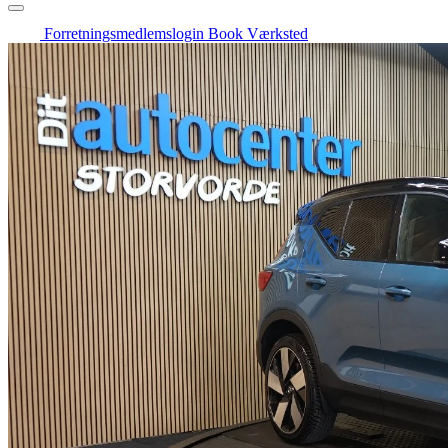
Forretningsmedlemslogin
Book Værksted