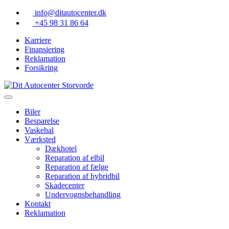
Skip
info@ditautocenter.dk
to
+45 98 31 86 64
content
Karriere
Finansiering
Reklamation
Forsikring
Biler
Besparelse
Vaskehal
Værksted
Dækhotel
Reparation af elbil
Reparation af fælge
Reparation af hybridbil
Skadecenter
Undervognsbehandling
Kontakt
Reklamation