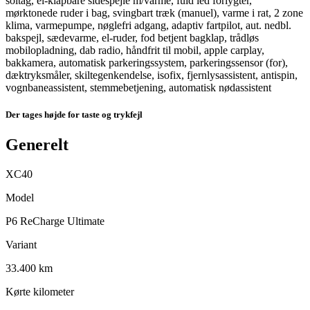
soltag, el-klapbare sidespejle m/varme, fuld led forlygter,
mørktonede ruder i bag, svingbart træk (manuel), varme i rat, 2 zone
klima, varmepumpe, nøglefri adgang, adaptiv fartpilot, aut. nedbl.
bakspejl, sædevarme, el-ruder, fod betjent bagklap, trådløs
mobilopladning, dab radio, håndfrit til mobil, apple carplay,
bakkamera, automatisk parkeringssystem, parkeringssensor (for),
dæktryksmåler, skiltegenkendelse, isofix, fjernlysassistent, antispin,
vognbaneassistent, stemmebetjening, automatisk nødassistent
Der tages højde for taste og trykfejl
Generelt
XC40
Model
P6 ReCharge Ultimate
Variant
33.400 km
Kørte kilometer