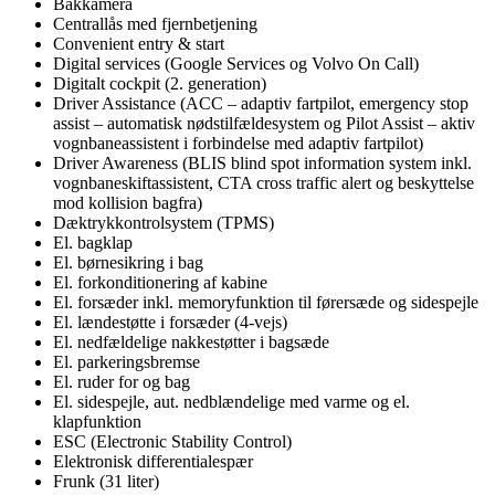
Bakkamera
Centrallås med fjernbetjening
Convenient entry & start
Digital services (Google Services og Volvo On Call)
Digitalt cockpit (2. generation)
Driver Assistance (ACC – adaptiv fartpilot, emergency stop
assist – automatisk nødstilfældesystem og Pilot Assist – aktiv
vognbaneassistent i forbindelse med adaptiv fartpilot)
Driver Awareness (BLIS blind spot information system inkl.
vognbaneskiftassistent, CTA cross traffic alert og beskyttelse
mod kollision bagfra)
Dæktrykkontrolsystem (TPMS)
El. bagklap
El. børnesikring i bag
El. forkonditionering af kabine
El. forsæder inkl. memoryfunktion til førersæde og sidespejle
El. lændestøtte i forsæder (4-vejs)
El. nedfældelige nakkestøtter i bagsæde
El. parkeringsbremse
El. ruder for og bag
El. sidespejle, aut. nedblændelige med varme og el.
klapfunktion
ESC (Electronic Stability Control)
Elektronisk differentialespær
Frunk (31 liter)