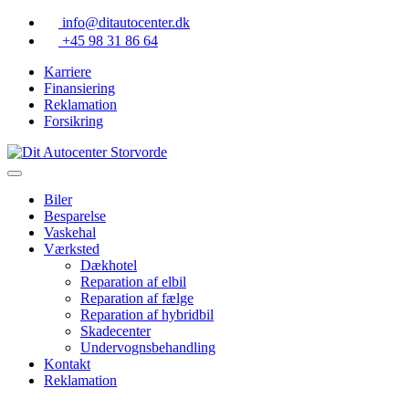
Skip
info@ditautocenter.dk
to
+45 98 31 86 64
content
Karriere
Finansiering
Reklamation
Forsikring
Biler
Besparelse
Vaskehal
Værksted
Dækhotel
Reparation af elbil
Reparation af fælge
Reparation af hybridbil
Skadecenter
Undervognsbehandling
Kontakt
Reklamation