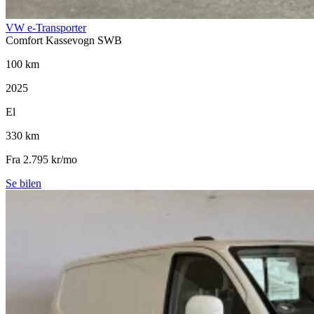
VW e-Transporter
Comfort Kassevogn SWB
100 km
2025
El
330 km
Fra 2.795 kr/mo
Se bilen