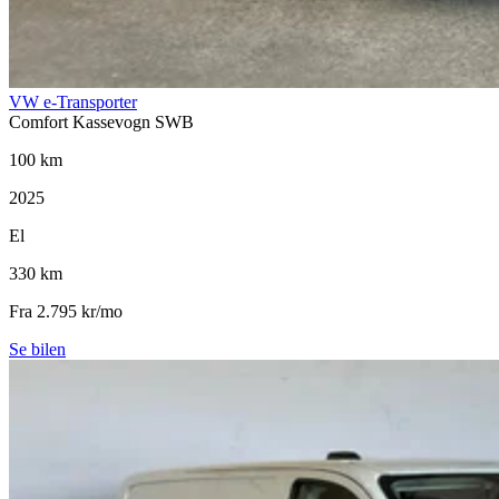
VW e-Transporter
Comfort Kassevogn SWB
100 km
2025
El
330 km
Fra 2.795 kr/mo
Se bilen