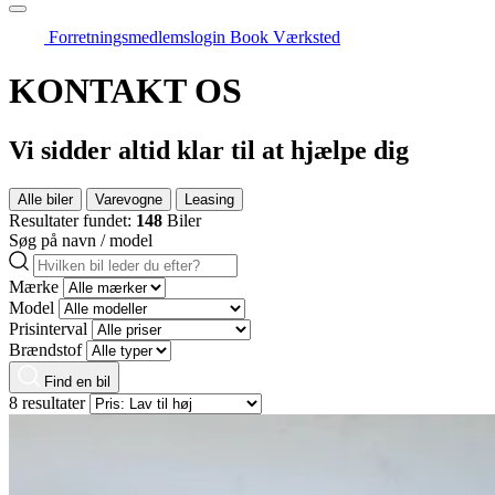
Forretningsmedlemslogin
Book Værksted
KONTAKT OS
Vi sidder altid klar til at hjælpe dig
Alle biler
Varevogne
Leasing
Resultater fundet:
148
Biler
Søg på navn / model
Mærke
Model
Prisinterval
Brændstof
Find en bil
8 resultater