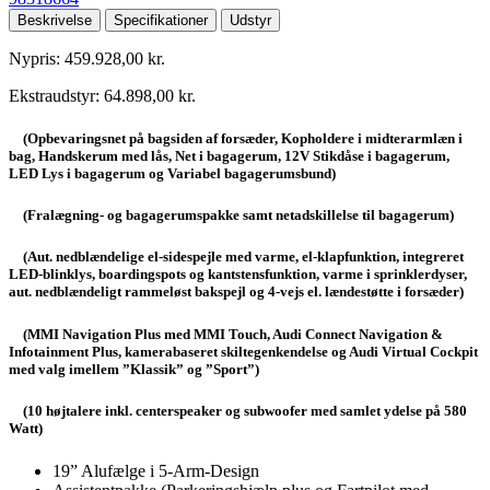
Beskrivelse
Specifikationer
Udstyr
Nypris: 459.928,00 kr.
Ekstraudstyr: 64.898,00 kr.
(Opbevaringsnet på bagsiden af forsæder, Kopholdere i midterarmlæn i
bag, Handskerum med lås, Net i bagagerum, 12V Stikdåse i bagagerum,
LED Lys i bagagerum og Variabel bagagerumsbund)
(Fralægning- og bagagerumspakke samt netadskillelse til bagagerum)
(Aut. nedblændelige el-sidespejle med varme, el-klapfunktion, integreret
LED-blinklys, boardingspots og kantstensfunktion, varme i sprinklerdyser,
aut. nedblændeligt rammeløst bakspejl og 4-vejs el. lændestøtte i forsæder)
(MMI Navigation Plus med MMI Touch, Audi Connect Navigation &
Infotainment Plus, kamerabaseret skiltegenkendelse og Audi Virtual Cockpit
med valg imellem ”Klassik” og ”Sport”)
(10 højtalere inkl. centerspeaker og subwoofer med samlet ydelse på 580
Watt)
19” Alufælge i 5-Arm-Design