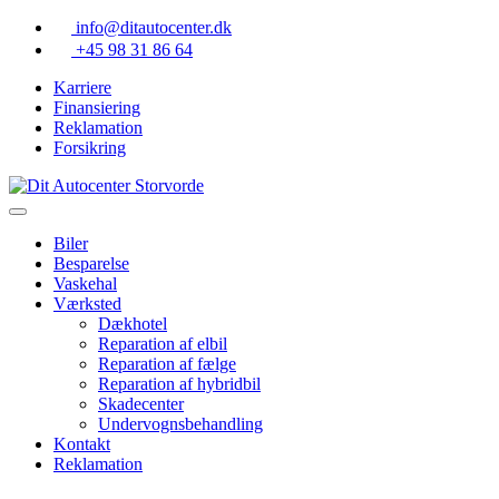
Skip
info@ditautocenter.dk
to
+45 98 31 86 64
content
Karriere
Finansiering
Reklamation
Forsikring
Biler
Besparelse
Vaskehal
Værksted
Dækhotel
Reparation af elbil
Reparation af fælge
Reparation af hybridbil
Skadecenter
Undervognsbehandling
Kontakt
Reklamation