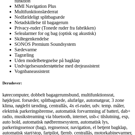
funktion
MMI Navigation Plus
Multifunktionslæderrat
Nedfældeligt splitbagsæde
Netadskillelse til bagagerum
Privacy-ruder (Tonede ruder fra fabrikken)
Selealarmer for og bag (optisk og akustisk)
Skiltegenkendelse
SONOS Premium Soundsystem
Sædevarme
Tagræling
Uden modelbetegnelse på bagklap
Undvigelsesunderstøttelse med drejeassistent
Vognbaneassistent
Derudover:
kørecomputer, dobbelt bagagerumsbund, multifunktionsrat,
højdejust. forsæder, splitbagsæde, alufælge, automatgear, 3 zone
klima, nøglefri tænding, centrallås, 4x el-ruder, udv. temp. måler,
elektrisk parkeringsbremse, automatisk forvarmning af batteri, dab+
radio, musikstreaming via bluetooth, internet, usb-c tilslutning, esp,
auto hold, automatisk nødbremsesystem, automatisk lys,
parkeringssensor (bag), regnsensor, navigation, el betjent bagklap,
automatisk start/stop, fartpilot, fjernb. centrallås, motorkabinevarmer,