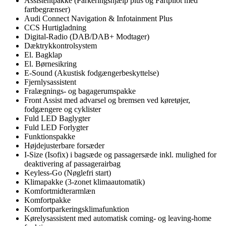
Assistentpakke (Parkeringshjælp plus og Fartpilot med
fartbegrænser)
Audi Connect Navigation & Infotainment Plus
CCS Hurtigladning
Digital-Radio (DAB/DAB+ Modtager)
Dæktrykkontrolsystem
El. Bagklap
El. Børnesikring
E-Sound (Akustisk fodgængerbeskyttelse)
Fjernlysassistent
Fralægnings- og bagagerumspakke
Front Assist med advarsel og bremsen ved køretøjer,
fodgængere og cyklister
Fuld LED Baglygter
Fuld LED Forlygter
Funktionspakke
Højdejusterbare forsæder
I-Size (Isofix) i bagsæde og passagersæde inkl. mulighed for
deaktivering af passagerairbag
Keyless-Go (Nøglefri start)
Klimapakke (3-zonet klimaautomatik)
Komfortmidterarmlæn
Komfortpakke
Komfortparkeringsklimafunktion
Kørelysassistent med automatisk coming- og leaving-home