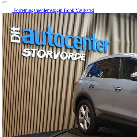
Forretningsmedlemslogin
Book Værksted