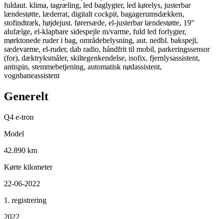
fuldaut. klima, tagræling, led baglygter, led kørelys, justerbar
lændestøtte, læderrat, digitalt cockpit, bagagerumsdækken,
stofindtræk, højdejust. førersæde, el-justerbar lændestøtte, 19"
alufælge, el-klapbare sidespejle m/varme, fuld led forlygter,
mørktonede ruder i bag, områdebelysning, aut. nedbl. bakspejl,
sædevarme, el-ruder, dab radio, håndfrit til mobil, parkeringssensor
(for), dæktryksmåler, skiltegenkendelse, isofix, fjernlysassistent,
antispin, stemmebetjening, automatisk nødassistent,
vognbaneassistent
Generelt
Q4 e-tron
Model
42.890 km
Kørte kilometer
22-06-2022
1. registrering
2022