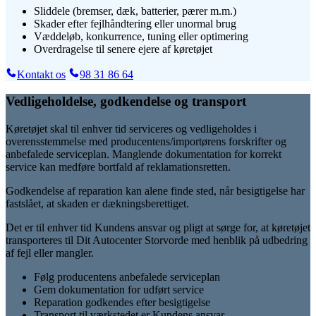
Sliddele (bremser, dæk, batterier, pærer m.m.)
Skader efter fejlhåndtering eller unormal brug
Væddeløb, konkurrence, tuning eller optimering
Overdragelse til senere ejere af køretøjet
Kontakt os
98 31 86 64
Vedligeholdelse, godkendelse og transport
Køretøjet skal til enhver tid serviceres og vedligeholdes i
overensstemmelse med producentens/importørens forskrifter og
anbefalede serviceplan. Manglende dokumentation for korrekt
service kan medføre bortfald af reklamationsretten.
Godkendelse af reparation kan alene finde sted, når besigtigelse har
fastslået, at skaden er dækningsberettiget.
Det er til enhver tid Kundens ansvar og pligt at sørge for, at køretøjet
transporteres til Dit Autocenter Storvorde med henblik på udbedring
af fejl eller mangler.
Følg producentens anbefalede serviceplan
Gem dokumentation for udført service
Reparation godkendes efter besigtigelse
Transport til værkstedet er Kundens ansvar