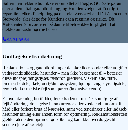
Såfremt en reklamation ikke er omfattet af Fragus GO Safe garanti
eller anden aftalt garantiordning, og Kunden vælger at få udført
reparation eller afhjælpning på et andet værksted end Dit Autocenter
Storvorde, sker dette for Kundens egen regning og risiko. Dit
Autocenter Storvorde er i sådanne tilfælde ikke forpligtet til at
dække omkostningerne herved.
98 31 86 64
Undtagelser fra dækning
Reklamations- og garantiordninger dækker ikke skader eller udgifter
vedrørende sliddele, herunder – men ikke begrænset til – batterier,
dieselindsprøjtningsdyser, tændrør, gløderør, viskerblade, filtre,
bremsesliddele, dæk, udstødningssystem, hjulophæng, styretøjsdele,
remtræk, kosmetiske fejl samt pærer (inklusive xenon).
Enhver dækning bortfalder, hvis skaden er opstået som følge af
fejlhåndtering, deltagelse i konkurrence eller væddeløb, unormalt
hård eller forkert brug af køretøjet, samt ved ændringer eller indgreb,
herunder tuning eller anden form for optimering. Reklamationsretten
gælder alene den oprindelige køber og kan ikke overdrages til
senere ejere af køretøjet.