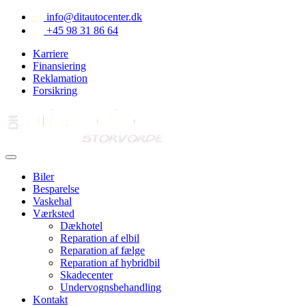
Skip
info@ditautocenter.dk
to
+45 98 31 86 64
content
Karriere
Finansiering
Reklamation
Forsikring
Biler
Besparelse
Vaskehal
Værksted
Dækhotel
Reparation af elbil
Reparation af fælge
Reparation af hybridbil
Skadecenter
Undervognsbehandling
Kontakt