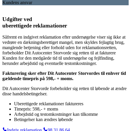
Kundens ansvar
Udgifter ved
uberettigede reklamationer
Såfremt en indgivet reklamation efter undersøgelse viser sig ikke at
vedrøre en dækningsberettiget mangel, men skyldes fejlagtig brug,
manglende betjening eller forhold uden for reklamationsretten,
forbeholder Dit Autocenter Storvorde sig retten til at fakturere
Kunden for den medgåede tid til undersøgelse og fejlfinding,
herunder arbejdstid og eventuelle testomkostninger.
Fakturering sker efter Dit Autocenter Storvordes til enhver tid
gældende timepris på 598,- + moms.
Dit Autocenter Storvorde forbeholder sig retten til løbende at ændre
disse handelsbetingelser.
Uberettigede reklamationer faktureres
Timepris: 598,- + moms
Arbejdstid og testomkostninger kan tilkomme
Betingelser kan ændres løbende
Indgiv reklamation
98 31 86 64