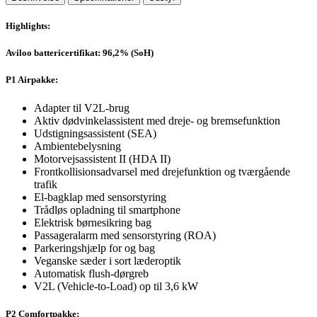
Highlights:
Aviloo battericertifikat: 96,2% (SoH)
P1 Airpakke:
Adapter til V2L-brug
Aktiv dødvinkelassistent med dreje- og bremsefunktion
Udstigningsassistent (SEA)
Ambientebelysning
Motorvejsassistent II (HDA II)
Frontkollisionsadvarsel med drejefunktion og tværgående
trafik
El-bagklap med sensorstyring
Trådløs opladning til smartphone
Elektrisk børnesikring bag
Passageralarm med sensorstyring (ROA)
Parkeringshjælp for og bag
Veganske sæder i sort læderoptik
Automatisk flush-dørgreb
V2L (Vehicle-to-Load) op til 3,6 kW
P2 Comfortpakke: