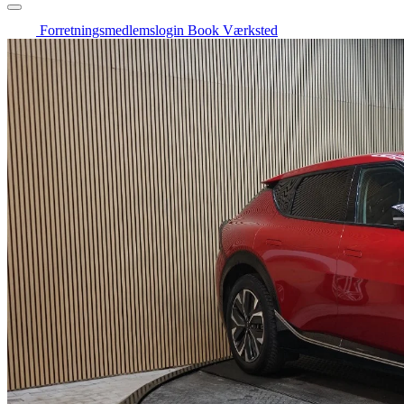
Forretningsmedlemslogin
Book Værksted