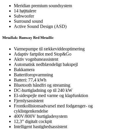
Meridian premium soundsystem
14 højttalere
Subwoofer
Surround sound
Active Sound Design (ASD)
Metallak: Runway Red Metallic
Varmepumpe til rækkeviddeoptimering
Adaptiv fartpilot med Stop&Go
Aktiv vognbaneassistent
Automatisk nedblændeligt bakspejl
Bakkamera
Batteriforopvarmning
Batteri: 77,4 kWh
Bluetooth håndfri og streaming
DC-hurtigladning op til 240 kW
El-sidespejle med varme og klapfunktion
Fjernlysassistent
Frontkollisionsadvarsel med fodgænger- og
cyklistgenkendelse
400V/800V hurtigladesystem
12,3” digitalt cockpit
Intelligent hastighedsassistent