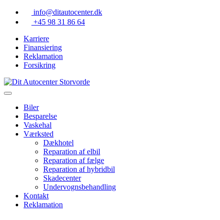
Skip
info@ditautocenter.dk
to
+45 98 31 86 64
content
Karriere
Finansiering
Reklamation
Forsikring
Biler
Besparelse
Vaskehal
Værksted
Dækhotel
Reparation af elbil
Reparation af fælge
Reparation af hybridbil
Skadecenter
Undervognsbehandling
Kontakt
Reklamation