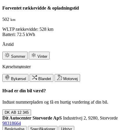
Forventet rækkevidde & opladningstid
502
km
WLTP rækkevidde: 528 km
Batteri: 72.5 kWh
Årstid
Sommer
Vinter
Kørselsmønster
Bykørsel
Blandet
Motorvej
Hvad er din bil værd?
Indtast nummerpladen og få en hurtig vurdering af din bil.
DK
AB 12 345
Dit Autocenter Storvorde ApS
Industrivej 2, 9280, Storvorde
98318664
Beskrivelse
Specifikationer
Udstyr