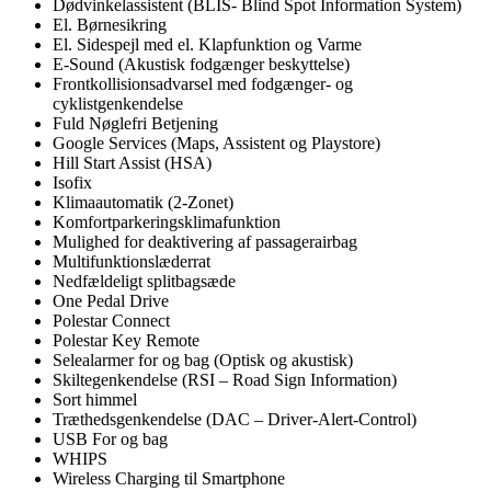
Dødvinkelassistent (BLIS- Blind Spot Information System)
El. Børnesikring
El. Sidespejl med el. Klapfunktion og Varme
E-Sound (Akustisk fodgænger beskyttelse)
Frontkollisionsadvarsel med fodgænger- og
cyklistgenkendelse
Fuld Nøglefri Betjening
Google Services (Maps, Assistent og Playstore)
Hill Start Assist (HSA)
Isofix
Klimaautomatik (2-Zonet)
Komfortparkeringsklimafunktion
Mulighed for deaktivering af passagerairbag
Multifunktionslæderrat
Nedfældeligt splitbagsæde
One Pedal Drive
Polestar Connect
Polestar Key Remote
Selealarmer for og bag (Optisk og akustisk)
Skiltegenkendelse (RSI – Road Sign Information)
Sort himmel
Træthedsgenkendelse (DAC – Driver-Alert-Control)
USB For og bag
WHIPS
Wireless Charging til Smartphone