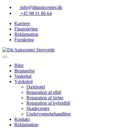
Skip
info@ditautocenter.dk
to
+45 98 31 86 64
content
Karriere
Finansiering
Reklamation
Forsikring
Biler
Besparelse
Vaskehal
Værksted
Dækhotel
Reparation af elbil
Reparation af fælge
Reparation af hybridbil
Skadecenter
Undervognsbehandling
Kontakt
Reklamation