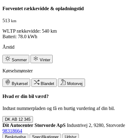
Forventet rækkevidde & opladningstid
513
km
WLTP rækkevidde: 540 km
Batteri: 78.0 kWh
Årstid
Sommer
Vinter
Kørselsmønster
Bykørsel
Blandet
Motorvej
Hvad er din bil værd?
Indtast nummerpladen og få en hurtig vurdering af din bil.
DK
AB 12 345
Dit Autocenter Storvorde ApS
Industrivej 2, 9280, Storvorde
98318664
Beskrivelse
Specifikationer
Udstyr