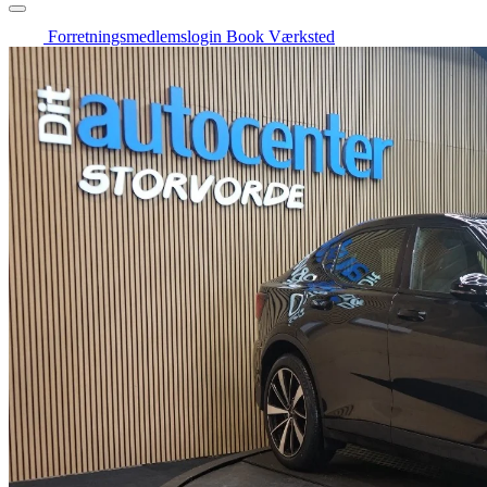
Forretningsmedlemslogin
Book Værksted