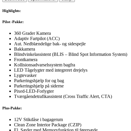
Highlights:
Pilot -Pakke:
360 Grader Kamera
Adaptiv Fartpilot (ACC)
Aut. Nedblændelige bak- og sidespejle
Bakkamera
Blindvinkelassistent (BLIS – Blind Spot Information System)
Frontkamera
Kollisionsadvarselssystem bagfra
LED Tågelygter med integreret drejelys
Lygtevasker
Parkeringshjælp for og bag
Parkeringshjælp på siderne
Pixed-LED-Forlygter
Tværgåendetrafikassistent (Cross Traffic Alert, CTA)
Plus-Pakke:
12V Stikdåse i bagagerum
Clean Zone Interior Package (CZIP)
El. Sæder med Memoryfunktion til førersæde