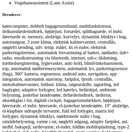
Vognbaneassistent (Lane Assist)
Derudover:
kørecomputer, dobbelt bagagerumsbund, multifunktionsrat,
delkunstlæderindtræk, højdejust. forsæder, splitbagsæde, el indst.
førersæde m. memory, alufælge, kurvelys, dynamisk blinklys i bag,
automatgear, 3 zone klima, elektrisk kabinevarmer, centrallås,
nøglefri tænding, udv. temp. måler, 4x el-ruder, elektrisk
parkeringsbremse, automatisk forvarmning af batteri, nødlader, dab+
radio, musikstreaming via bluetooth, internet, usb-c tilslutning,
træthedsregistrering, lygtevasker, auto hold, blindvinkelsassistent,
esp, automatisk nødbremsesystem, automatisk lys, parkeringssensor
(bag), 360° kamera, regnsensor, android auto, navigation, app
integration, automatisk start/stop, fartpilot, fjernb. centrallås,
motorkabinevarmer, fuldaut. klima, ratgearskifte, tagræling, led
baglygter, adaptive forlygter, led kørelys, helårshjul, ambiente
belysning, justerbar lændestøtte, dellæderindtræk, læderrat,
akustikglas i for, digitalt cockpit, bagagerumsdækken, højdejust.
førersæde, el indst. førersæde, el-justerbar lændestøtte, 19" alufælge,
el-klapbare sidespejle m/varme, fuld led forlygter, matrix led
forlygter, dynamisk blinklys, mørktonede ruder i bag,
områdebelysning, varme i rat, nøglefri adgang, adaptiv fartpilot, aut.
nedbl. bakspejl, sædevarme, el-ruder, trådløs mobilopladning, type-2