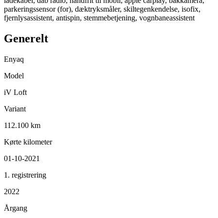
ladekabel, dab radio, håndfrit til mobil, apple carplay, bakkamera,
parkeringssensor (for), dæktryksmåler, skiltegenkendelse, isofix,
fjernlysassistent, antispin, stemmebetjening, vognbaneassistent
Generelt
Enyaq
Model
iV Loft
Variant
112.100 km
Kørte kilometer
01-10-2021
1. registrering
2022
Årgang