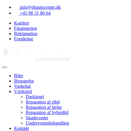
Skip
info@ditautocenter.dk
to
+45 98 31 86 64
content
Karriere
Finansiering
Reklamation
Forsikring
Biler
Besparelse
Vaskehal
Værksted
Dækhotel
Reparation af elbil
Reparation af fælge
Reparation af hybridbil
Skadecenter
Undervognsbehandling
Kontakt