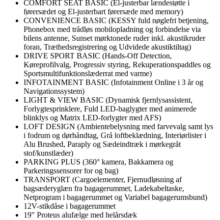
COMFORT SEAT BASIC (El-justerbar lændestøtte i
førersædet og El-justerbart førersæde med memory)
CONVENIENCE BASIC (KESSY fuld nøglefri betjening,
Phonebox med trådløs mobilopladning og forbindelse via
bilens antenne, Sunset mørktonede ruder inkl. akustikruder
foran, Træthedsregistrering og Udvidede akustiktiltag)
DRIVE SPORT BASIC (Hands-Off Detection,
Køreprofilvalg, Progressiv styring, Rekuperationspaddles og
Sportsmultifunktionslæderrat med varme)
INFOTAINMENT BASIC (Infotainment Online i 3 år og
Navigationssystem)
LIGHT & VIEW BASIC (Dynamisk fjernlysassistent,
Forlygtesprinklere, Fuld LED-baglygter med animerede
blinklys og Matrix LED-forlygter med AFS)
LOFT DESIGN (Ambientebelysning med farvevalg samt lys
i fodrum og dørhåndtag, Grå loftbeklædning, Interiørlister i
Alu Brushed, Paraply og Sædeindtræk i mørkegråt
stof/kunstlæder)
PARKING PLUS (360° kamera, Bakkamera og
Parkeringssensorer for og bag)
TRANSPORT (Cargoelementer, Fjernudløsning af
bagsæderyglæn fra bagagerummet, Ladekabeltaske,
Netprogram i bagagerummet og Variabel bagagerumsbund)
12V-stikdåse i bagagerummet
19" Proteus alufælge med helårsdæk