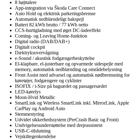
8 højttalere
App-integration via Škoda Care Connect
Auto Hold og elektrisk parkeringsbremse
Automatisk nedblændeligt bakspejl
Batteri 82 kWh brutto / 77 kWh netto
CCS-hurtigladning med øget DC-ladeeffekt
Coming- og Leaving Home-funktion
Digital radio (DAB/DAB+)
Digitalt cockpit
Dæktryksovervågning
e-Sound / akustisk fodgængerbeskyttelse
El-klapbare, el-justerbare og opvarmede sidespejle med
memory, automatisk nedblænding og områdebelysning
Front Assist med advarsel og automatisk nødbremsning for
køretøjer, fodgængere og cyklister
ISOFIX / i-Size på bagsædet og passagersædet
LED-kørelys
Moon-Hvid Metallic
SmartLink og Wireless SmartLink inkl. MirrorLink, Apple
CarPlay og Android Auto
Stemmestyring
Udvidet sikkerhedssystem (PreCrash Basic og Front)
Undvigelsesunderstøttelse med drejeassistent
USB-C-tilslutning
Vejskiltegenkendelse