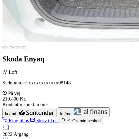
Skoda Enyaq
iV Loft
Stelnummer: xxxxxxxxxxxx08148
På vej
219.400 Kr.
Kontantpris inkl. moms
kr./md.
kr./md.
Ring til os
Skriv til os
Giv mig besked
2022
Årgang