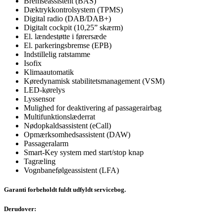
Bremseassistent (BAS)
Dæktrykkontrolsystem (TPMS)
Digital radio (DAB/DAB+)
Digitalt cockpit (10,25” skærm)
El. lændestøtte i førersæde
El. parkeringsbremse (EPB)
Indstillelig ratstamme
Isofix
Klimaautomatik
Køredynamisk stabilitetsmanagement (VSM)
LED-kørelys
Lyssensor
Mulighed for deaktivering af passagerairbag
Multifunktionslæderrat
Nødopkaldsassistent (eCall)
Opmærksomhedsassistent (DAW)
Passageralarm
Smart-Key system med start/stop knap
Tagræling
Vognbanefølgeassistent (LFA)
Garanti forbeholdt fuldt udfyldt servicebog.
Derudover: