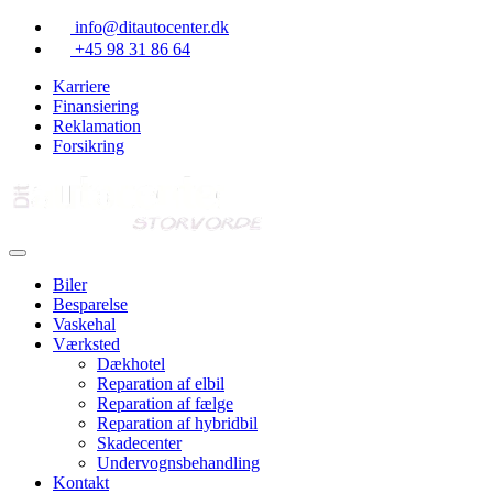
Skip
info@ditautocenter.dk
to
+45 98 31 86 64
content
Karriere
Finansiering
Reklamation
Forsikring
Biler
Besparelse
Vaskehal
Værksted
Dækhotel
Reparation af elbil
Reparation af fælge
Reparation af hybridbil
Skadecenter
Undervognsbehandling
Kontakt