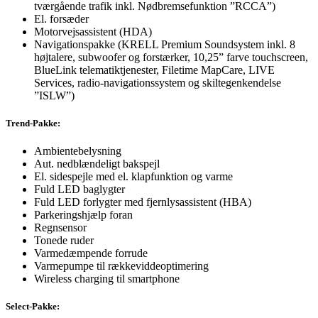
tværgående trafik inkl. Nødbremsefunktion ”RCCA”)
El. forsæder
Motorvejsassistent (HDA)
Navigationspakke (KRELL Premium Soundsystem inkl. 8
højtalere, subwoofer og forstærker, 10,25” farve touchscreen,
BlueLink telematiktjenester, Filetime MapCare, LIVE
Services, radio-navigationssystem og skiltegenkendelse
”ISLW”)
Trend-Pakke:
Ambientebelysning
Aut. nedblændeligt bakspejl
El. sidespejle med el. klapfunktion og varme
Fuld LED baglygter
Fuld LED forlygter med fjernlysassistent (HBA)
Parkeringshjælp foran
Regnsensor
Tonede ruder
Varmedæmpende forrude
Varmepumpe til rækkeviddeoptimering
Wireless charging til smartphone
Select-Pakke: