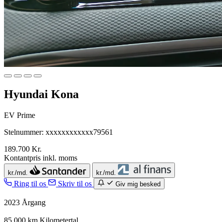
Hyundai Kona
EV Prime
Stelnummer: xxxxxxxxxxxx79561
189.700 Kr.
Kontantpris inkl. moms
kr./md.
kr./md.
Ring til os
Skriv til os
Giv mig besked
2023
Årgang
85.000 km
Kilometertal