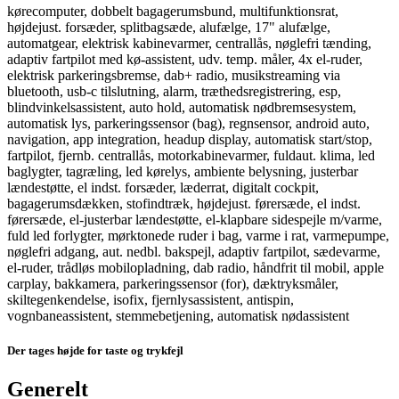
kørecomputer, dobbelt bagagerumsbund, multifunktionsrat,
højdejust. forsæder, splitbagsæde, alufælge, 17" alufælge,
automatgear, elektrisk kabinevarmer, centrallås, nøglefri tænding,
adaptiv fartpilot med kø-assistent, udv. temp. måler, 4x el-ruder,
elektrisk parkeringsbremse, dab+ radio, musikstreaming via
bluetooth, usb-c tilslutning, alarm, træthedsregistrering, esp,
blindvinkelsassistent, auto hold, automatisk nødbremsesystem,
automatisk lys, parkeringssensor (bag), regnsensor, android auto,
navigation, app integration, headup display, automatisk start/stop,
fartpilot, fjernb. centrallås, motorkabinevarmer, fuldaut. klima, led
baglygter, tagræling, led kørelys, ambiente belysning, justerbar
lændestøtte, el indst. forsæder, læderrat, digitalt cockpit,
bagagerumsdækken, stofindtræk, højdejust. førersæde, el indst.
førersæde, el-justerbar lændestøtte, el-klapbare sidespejle m/varme,
fuld led forlygter, mørktonede ruder i bag, varme i rat, varmepumpe,
nøglefri adgang, aut. nedbl. bakspejl, adaptiv fartpilot, sædevarme,
el-ruder, trådløs mobilopladning, dab radio, håndfrit til mobil, apple
carplay, bakkamera, parkeringssensor (for), dæktryksmåler,
skiltegenkendelse, isofix, fjernlysassistent, antispin,
vognbaneassistent, stemmebetjening, automatisk nødassistent
Der tages højde for taste og trykfejl
Generelt