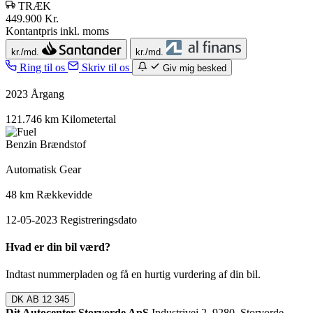
TRÆK
449.900 Kr.
Kontantpris inkl. moms
kr./md.
kr./md.
Ring til os
Skriv til os
Giv mig besked
2023
Årgang
121.746 km
Kilometertal
Benzin
Brændstof
Automatisk
Gear
48 km
Rækkevidde
12-05-2023
Registreringsdato
Hvad er din bil værd?
Indtast nummerpladen og få en hurtig vurdering af din bil.
DK
AB 12 345
Dit Autocenter Storvorde ApS
Industrivej 2, 9280, Storvorde