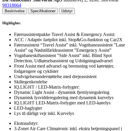
98318664
Beskrivelse
Specifikationer
Udstyr
Highlights:
Førerassistentpakke Travel Assist & Emergency Assist:
ACC / Adaptiv fartpilot inkl. Stop&Go-funktion og Car2X
Førerassistent “Travel Assist” inkl. Vognbaneassistent ”Lane
Assist” og Nødstilfældeassistent ”Emergency Assist”
Vognbaneskiftassistent ”Side Assist” inkl. Blind Spot
Detection, Udkørselsassistent og Udstigningsadvarsel
Front Assist med advarsel og bremsning ved køretøjer,
fodgængere og cyklister
Undvigelsesunderstøttelse med drejeassistent
Skiltegenkendelse
IQ.LIGHT / LED-Matrix-forlygter:
Dynamic Light Assist - dynamisk fjernlysregulering
Dynamisk lysvidderegulering med dynamisk kurvelys
IQ.LIGHT LED-Matrix-forlygter med LED-kørelys
LED-baglygter
Lys til dårligt vejr inkl. Kurvelys
Ekstraudstyr:
3-Zonet Air Care Climatronic inkl. ekstra betjeningspanel i