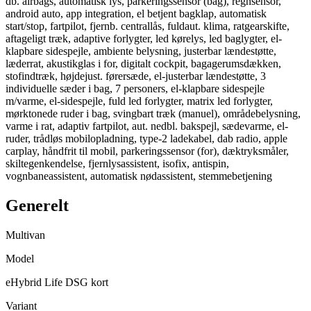
db. airbags, automatisk lys, parkeringssensor (bag), regnsensor,
android auto, app integration, el betjent bagklap, automatisk
start/stop, fartpilot, fjernb. centrallås, fuldaut. klima, ratgearskifte,
aftageligt træk, adaptive forlygter, led kørelys, led baglygter, el-
klapbare sidespejle, ambiente belysning, justerbar lændestøtte,
læderrat, akustikglas i for, digitalt cockpit, bagagerumsdækken,
stofindtræk, højdejust. førersæde, el-justerbar lændestøtte, 3
individuelle sæder i bag, 7 personers, el-klapbare sidespejle
m/varme, el-sidespejle, fuld led forlygter, matrix led forlygter,
mørktonede ruder i bag, svingbart træk (manuel), områdebelysning,
varme i rat, adaptiv fartpilot, aut. nedbl. bakspejl, sædevarme, el-
ruder, trådløs mobilopladning, type-2 ladekabel, dab radio, apple
carplay, håndfrit til mobil, parkeringssensor (for), dæktryksmåler,
skiltegenkendelse, fjernlysassistent, isofix, antispin,
vognbaneassistent, automatisk nødassistent, stemmebetjening
Generelt
Multivan
Model
eHybrid Life DSG kort
Variant