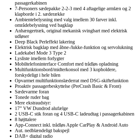
passagerkabinen
7-Personers sædepakke 2-2-3 med 4 aftagelige armlæn og 2
klapborde i 2. sæderække
Ambientebelysning med valg imellem 30 farver inkl.
områdebelysning ved bagklap
Anhængertræk, original mekanisk svingbart med elektrisk
udløser
Deep Black Perleffekt lakering
Elektrisk bagklap med åbne-/lukke-funktion og servolukning
Ladekabel Mode 3 Type 2
Lysliste imellem forlygter
Mobiltelefoninterface Comfort med trådløs opladning
Multifunktionsbord/midterkonsol med 3 kopholdere,
forskydeligt i hele bilen
Opvarmet multifunktionslæderrat med DSG-skiftefunktion
Proaktiv passagerbeskyttelse (PreCrash Basic & Front)
Sædevarme foran
Tonede ruder bag
Mere ekstraudstyr:
17” VW Dundrod alufælge
2 USB-C stik foran og 4 USB-C ladeudtag i passagerkabinen
8 højttalere
App-Connect inkl. trådløs Apple CarPlay & Android Auto
Aut. nedblændeligt bakspejl
DAB+ digital radio