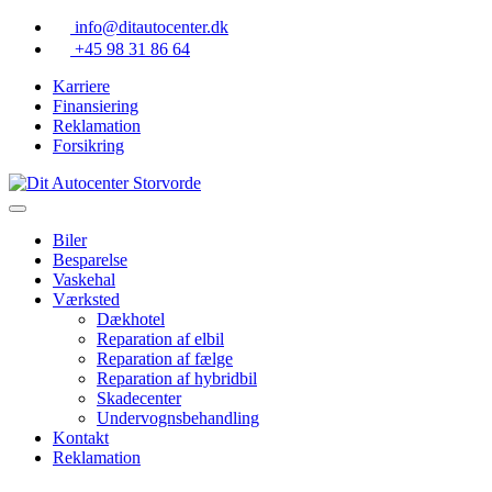
Skip
info@ditautocenter.dk
to
+45 98 31 86 64
content
Karriere
Finansiering
Reklamation
Forsikring
Biler
Besparelse
Vaskehal
Værksted
Dækhotel
Reparation af elbil
Reparation af fælge
Reparation af hybridbil
Skadecenter
Undervognsbehandling
Kontakt
Reklamation