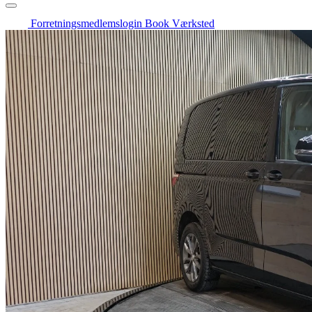
Forretningsmedlemslogin
Book Værksted