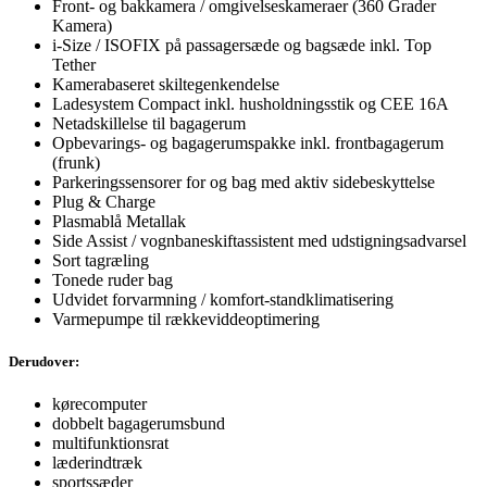
Front- og bakkamera / omgivelseskameraer (360 Grader
Kamera)
i-Size / ISOFIX på passagersæde og bagsæde inkl. Top
Tether
Kamerabaseret skiltegenkendelse
Ladesystem Compact inkl. husholdningsstik og CEE 16A
Netadskillelse til bagagerum
Opbevarings- og bagagerumspakke inkl. frontbagagerum
(frunk)
Parkeringssensorer for og bag med aktiv sidebeskyttelse
Plug & Charge
Plasmablå Metallak
Side Assist / vognbaneskiftassistent med udstigningsadvarsel
Sort tagræling
Tonede ruder bag
Udvidet forvarmning / komfort-standklimatisering
Varmepumpe til rækkeviddeoptimering
Derudover:
kørecomputer
dobbelt bagagerumsbund
multifunktionsrat
læderindtræk
sportssæder