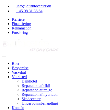
Skip
info@ditautocenter.dk
to
+45 98 31 86 64
content
Karriere
Finansiering
Reklamation
Forsikring
Biler
Besparelse
Vaskehal
Værksted
Dækhotel
Reparation af elbil
Reparation af fælge
Reparation af hybridbil
Skadecenter
Undervognsbehandling
Kontakt