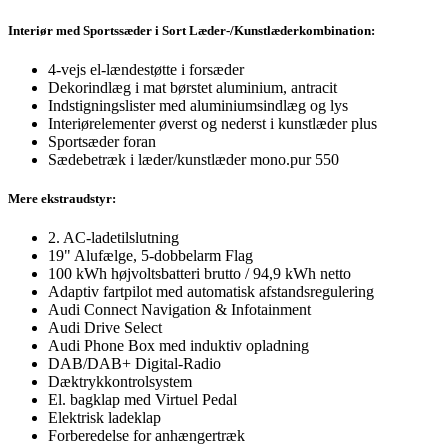
Interiør med Sportssæder i Sort Læder-/Kunstlæderkombination:
4-vejs el-lændestøtte i forsæder
Dekorindlæg i mat børstet aluminium, antracit
Indstigningslister med aluminiumsindlæg og lys
Interiørelementer øverst og nederst i kunstlæder plus
Sportsæder foran
Sædebetræk i læder/kunstlæder mono.pur 550
Mere ekstraudstyr:
2. AC-ladetilslutning
19" Alufælge, 5-dobbelarm Flag
100 kWh højvoltsbatteri brutto / 94,9 kWh netto
Adaptiv fartpilot med automatisk afstandsregulering
Audi Connect Navigation & Infotainment
Audi Drive Select
Audi Phone Box med induktiv opladning
DAB/DAB+ Digital-Radio
Dæktrykkontrolsystem
El. bagklap med Virtuel Pedal
Elektrisk ladeklap
Forberedelse for anhængertræk