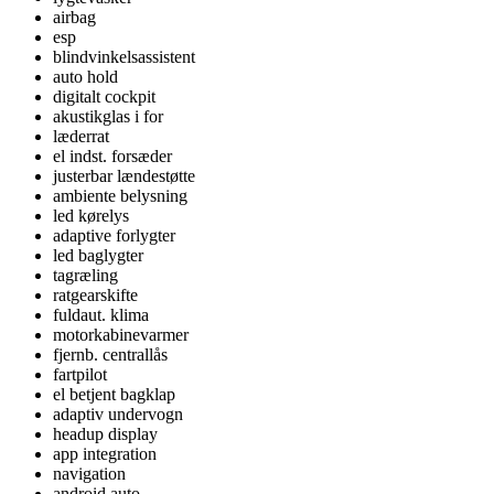
airbag
esp
blindvinkelsassistent
auto hold
digitalt cockpit
akustikglas i for
læderrat
el indst. forsæder
justerbar lændestøtte
ambiente belysning
led kørelys
adaptive forlygter
led baglygter
tagræling
ratgearskifte
fuldaut. klima
motorkabinevarmer
fjernb. centrallås
fartpilot
el betjent bagklap
adaptiv undervogn
headup display
app integration
navigation
android auto