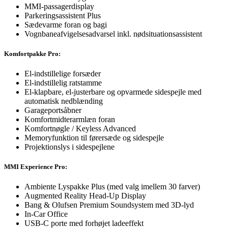
MMI-passagerdisplay
Parkeringsassistent Plus
Sædevarme foran og bagi
Vognbaneafvigelsesadvarsel inkl. nødsituationsassistent
Komfortpakke Pro:
El-indstillelige forsæder
El-indstillelig ratstamme
El-klapbare, el-justerbare og opvarmede sidespejle med
automatisk nedblænding
Garageportsåbner
Komfortmidterarmlæn foran
Komfortnøgle / Keyless Advanced
Memoryfunktion til førersæde og sidespejle
Projektionslys i sidespejlene
MMI Experience Pro:
Ambiente Lyspakke Plus (med valg imellem 30 farver)
Augmented Reality Head-Up Display
Bang & Olufsen Premium Soundsystem med 3D-lyd
In-Car Office
USB-C porte med forhøjet ladeeffekt