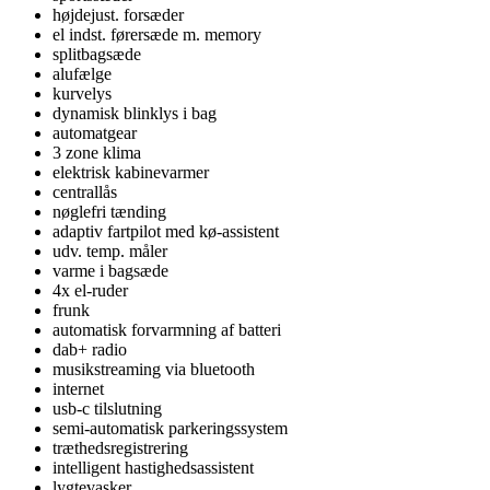
højdejust. forsæder
el indst. førersæde m. memory
splitbagsæde
alufælge
kurvelys
dynamisk blinklys i bag
automatgear
3 zone klima
elektrisk kabinevarmer
centrallås
nøglefri tænding
adaptiv fartpilot med kø-assistent
udv. temp. måler
varme i bagsæde
4x el-ruder
frunk
automatisk forvarmning af batteri
dab+ radio
musikstreaming via bluetooth
internet
usb-c tilslutning
semi-automatisk parkeringssystem
træthedsregistrering
intelligent hastighedsassistent
lygtevasker