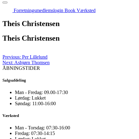
Forretningsmedlemslogin
Book Værksted
Theis Christensen
Theis Christensen
Indlægsnavigation
Previous:
Per Lillelund
Next:
Asbjørn Thomsen
ÅBNINGSTIDER
Salgsafdeling
Man - Fredag:
09.00-17:30
Lørdag:
Lukket
Søndag:
11:00-16:00
Værksted
Man - Torsdag:
07:30-16:00
Fredag:
07:30-14:15
Lørdag:
Lukket