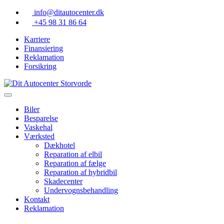
Skip
info@ditautocenter.dk
to
+45 98 31 86 64
content
Karriere
Finansiering
Reklamation
Forsikring
Biler
Besparelse
Vaskehal
Værksted
Dækhotel
Reparation af elbil
Reparation af fælge
Reparation af hybridbil
Skadecenter
Undervognsbehandling
Kontakt
Reklamation