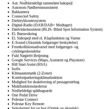
Aut. Nedblændeligt rammeløst bakspejl
Autonom Nødbremseassistent
Bakkamera
Connected Safety
Dæktrykkontrosystem
Digital-Radio (DAB/DAB+ Modtager)
Dødvinkelassistent (BLIS- Blind Spot Information System)
El. Børnesikring
El. Sidespejl med el. Klapfunktion og Varme
E-Sound (Akustisk fodgænger beskyttelse)
Frontkollisionsadvarsel med fodgænger- og
cyklistgenkendelse
Fuld Nøglefri Betjening
Google Services (Maps, Assistent og Playstore)
Hill Start Assist (HSA)
Isofix
Klimaautomatik (2-Zonet)
Komfortparkeringsklimafunktion
Mulighed for deaktivering af passagerairbag
Multifunktionslæderrat
Nedfældeligt splitbagsæde
One Pedal Drive
Polestar Connect
Polestar Key Remote
Selealarmer for og bag (Optisk og akustisk)