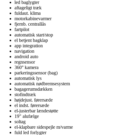
led baglygter
aftageligt træk
fuldaut. klima
motorkabinevarmer
fjernb. centrallås
fartpilot
automatisk start/stop
el betjent bagklap
app integration
navigation
android auto
regnsensor
360° kamera
parkeringssensor (bag)
automatisk lys
automatisk nødbremsesystem
bagagerumsdækken
stofindtræk
højdejust. førersæde
el indst. førersæde
el-justerbar lændestøtte
19" alufælge
soltag
el-klapbare sidespejle m/varme
fuld led forlygter