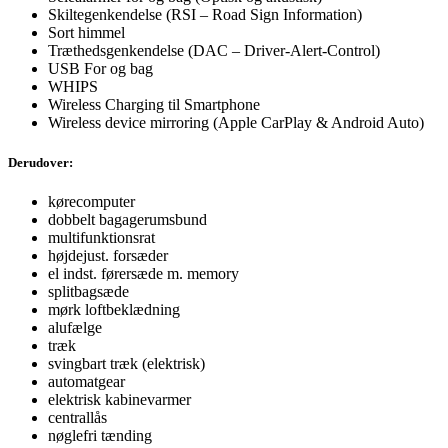
Skiltegenkendelse (RSI – Road Sign Information)
Sort himmel
Træthedsgenkendelse (DAC – Driver-Alert-Control)
USB For og bag
WHIPS
Wireless Charging til Smartphone
Wireless device mirroring (Apple CarPlay & Android Auto)
Derudover:
kørecomputer
dobbelt bagagerumsbund
multifunktionsrat
højdejust. forsæder
el indst. førersæde m. memory
splitbagsæde
mørk loftbeklædning
alufælge
træk
svingbart træk (elektrisk)
automatgear
elektrisk kabinevarmer
centrallås
nøglefri tænding