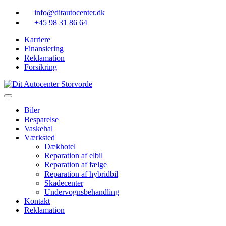
Skip
info@ditautocenter.dk
to
+45 98 31 86 64
content
Karriere
Finansiering
Reklamation
Forsikring
Biler
Besparelse
Vaskehal
Værksted
Dækhotel
Reparation af elbil
Reparation af fælge
Reparation af hybridbil
Skadecenter
Undervognsbehandling
Kontakt
Reklamation