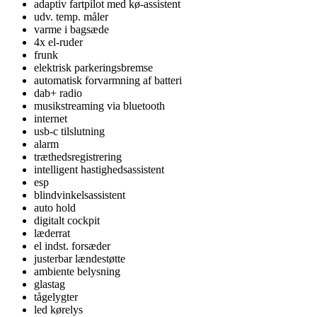
adaptiv fartpilot med kø-assistent
udv. temp. måler
varme i bagsæde
4x el-ruder
frunk
elektrisk parkeringsbremse
automatisk forvarmning af batteri
dab+ radio
musikstreaming via bluetooth
internet
usb-c tilslutning
alarm
træthedsregistrering
intelligent hastighedsassistent
esp
blindvinkelsassistent
auto hold
digitalt cockpit
læderrat
el indst. forsæder
justerbar lændestøtte
ambiente belysning
glastag
tågelygter
led kørelys