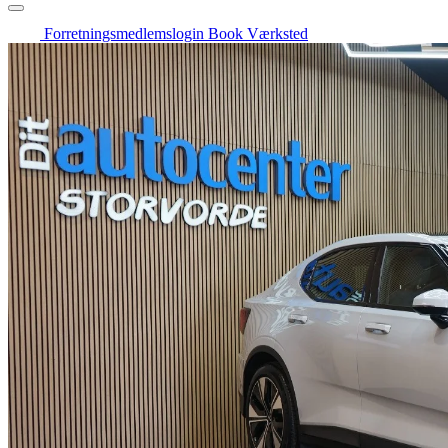
Forretningsmedlemslogin
Book Værksted