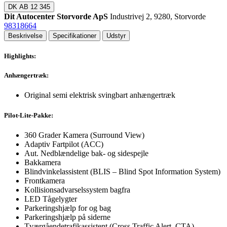
DK
AB 12 345
Dit Autocenter Storvorde ApS
Industrivej 2, 9280, Storvorde
98318664
Beskrivelse
Specifikationer
Udstyr
Highlights:
Anhængertræk:
Original semi elektrisk svingbart anhængertræk
Pilot-Lite-Pakke:
360 Grader Kamera (Surround View)
Adaptiv Fartpilot (ACC)
Aut. Nedblændelige bak- og sidespejle
Bakkamera
Blindvinkelassistent (BLIS – Blind Spot Information System)
Frontkamera
Kollisionsadvarselssystem bagfra
LED Tågelygter
Parkeringshjælp for og bag
Parkeringshjælp på siderne
Tværgåendetrafikassistent (Cross Traffic Alert, CTA)