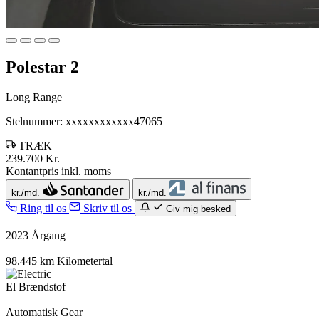
Polestar 2
Long Range
Stelnummer: xxxxxxxxxxxx47065
TRÆK
239.700 Kr.
Kontantpris inkl. moms
kr./md.
kr./md.
Ring til os
Skriv til os
Giv mig besked
2023
Årgang
98.445 km
Kilometertal
El
Brændstof
Automatisk
Gear