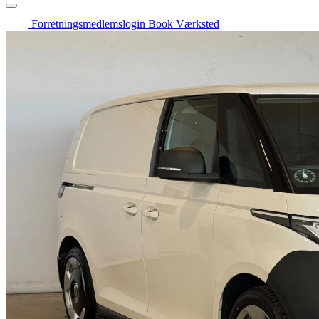
Forretningsmedlemslogin
Book Værksted