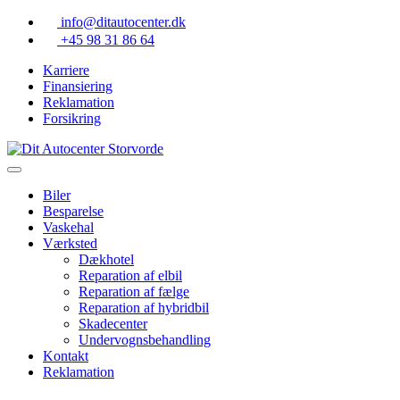
Skip
info@ditautocenter.dk
to
+45 98 31 86 64
content
Karriere
Finansiering
Reklamation
Forsikring
Biler
Besparelse
Vaskehal
Værksted
Dækhotel
Reparation af elbil
Reparation af fælge
Reparation af hybridbil
Skadecenter
Undervognsbehandling
Kontakt
Reklamation