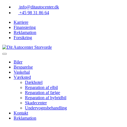
Skip
info@ditautocenter.dk
to
+45 98 31 86 64
content
Karriere
Finansiering
Reklamation
Forsikring
Biler
Besparelse
Vaskehal
Værksted
Dækhotel
Reparation af elbil
Reparation af fælge
Reparation af hybridbil
Skadecenter
Undervognsbehandling
Kontakt
Reklamation